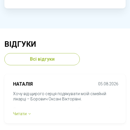
ВІДГУКИ
Всі відгуки
НАТАЛІЯ
05.08.2026
Хочу від щирого серця подякувати моїй сімейній
лікарці – Борович Оксані Вікторівні.
Я є внутрішньо переміщеною особою, і після переїзду
Читати
до Ужгорода найбільше переживала, що вже ніколи не
знайду "свого" лікаря. У рідному місті наша родина
багато років мала сімейну лікарку, яка була для нас