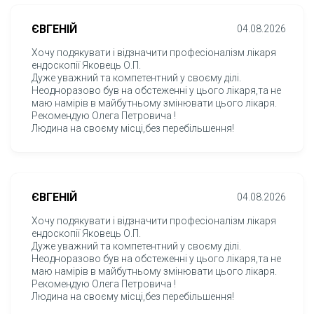
справді сімейною – знала історію здоров'я кожного,
завжди підтримувала, пояснювала, допомагала та
була поруч у потрібний момент.
ЄВГЕНІЙ
04.08.2026
Здавалося, що знайти такого лікаря на новому місці
Хочу подякувати і відзначити професіоналізм лікаря
буде майже неможливо. Але знайомство з Оксаною
ендоскопії Яковець О.П.
Вікторівною Борович стало для нашої сім'ї
Дуже уважний та компетентний у своєму ділі.
справжньою удачею.
Неодноразово був на обстеженні у цього лікаря,та не
маю намірів в майбутньому змінювати цього лікаря.
Це лікар найвищого рівня – професійна, уважна,
Рекомендую Олега Петровича !
компетентна, відповідальна та надзвичайно людяна.
Людина на своєму місці,без перебільшення!
Вона завжди уважно вислухає, детально пояснить
кожне призначення, ніколи не залишить без відповіді
жодне запитання і ставиться до пацієнтів із щирою
турботою та повагою. Після кожного прийому
відчуваєш не лише впевненість у правильному
ЄВГЕНІЙ
04.08.2026
лікуванні, а й людську підтримку, яка іноді не менш
важлива за ліки.
Хочу подякувати і відзначити професіоналізм лікаря
ендоскопії Яковець О.П.
Саме такими, на мою думку, і повинні бути сімейні
Дуже уважний та компетентний у своєму ділі.
лікарі – ті, кому довіряєш здоров'я своє та своїх
Неодноразово був на обстеженні у цього лікаря,та не
рідних без найменших сумнівів.
маю намірів в майбутньому змінювати цього лікаря.
Рекомендую Олега Петровича !
Щиро дякую Вам, Оксано Вікторівно, за Ваш
Людина на своєму місці,без перебільшення!
професіоналізм, доброту, небайдужість і величезне