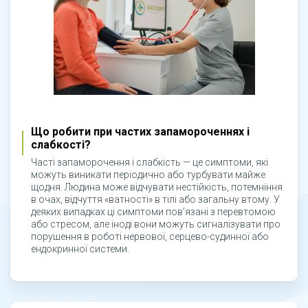
Що робити при частих запамороченнях і
слабкості?
Часті запаморочення і слабкість — це симптоми, які
можуть виникати періодично або турбувати майже
щодня. Людина може відчувати нестійкість, потемніння
в очах, відчуття «ватності» в тілі або загальну втому. У
деяких випадках ці симптоми пов’язані з перевтомою
або стресом, але іноді вони можуть сигналізувати про
порушення в роботі нервової, серцево-судинної або
ендокринної системи.