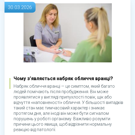
30.03.2026
Чому з’являється набряк обличчя вранці?
Набряк обличчя вранці — це симптом, який багато
людей помічають після пробудження. Він може
проявлятися у вигляді припухлості повік, щік або
відчуття «наповненості» обличчя. У більшості випадків
такий стан має тимчасовий характер і зникає
протягом дня, але іноді він може бути сигналом
порушень у роботі організму. Важливо розуміти
причини цього явища, щоб відрізнити нормальну
реакцію від патології.