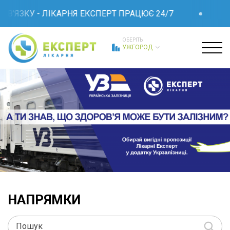
У - ЛІКАРНЯ ЕКСПЕРТ ПРАЦЮЄ 24/7
ПРИ ВІД
ОБЕРІТЬ
УЖГОРОД
НАПРЯМКИ