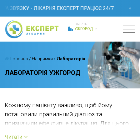
 ЗВ'ЯЗКУ - ЛІКАРНЯ ЕКСПЕРТ ПРАЦЮЄ 24/7
ОБЕРІТЬ
УЖГОРОД
Головна
/
Напрямки
/
Лабораторія
ЛАБОРАТОРІЯ УЖГОРОД
Кожному пацієнту важливо, щоб йому
встановили правильний діагноз та
призначили ефективне лікування. Для цього
найчастіше одного збору анамнезу та
Читати