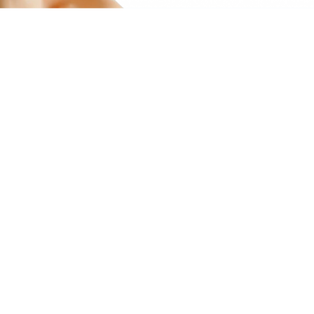
астична хірургія надає можливість
ій та омолоджувальних практик хірургії
чних хірургів звертаються як люди з
айкомфортніший і найбезпечніший для
льтує про хід операції та відновлення в
ку для здоров’я пацієнта.