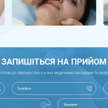
ЗАПИШІТЬСЯ НА ПРИЙОМ
готові до партнерства з усіма медичними закладами та ліка