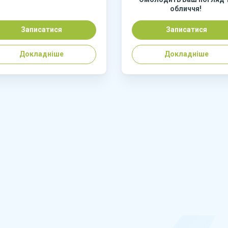
обличчя!
Записатися
Записатися
Докладніше
Докладніше