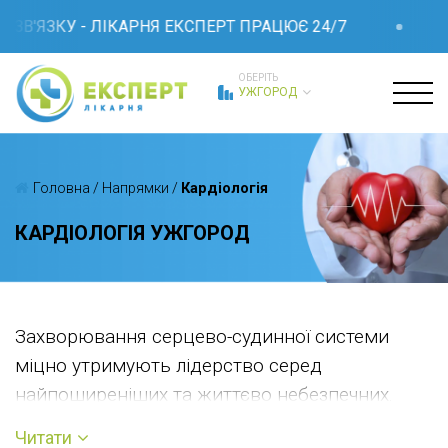
ЯЗКУ - ЛІКАРНЯ ЕКСПЕРТ ПРАЦЮЄ 24/7
ПРИ
ОБЕРІТЬ
УЖГОРОД
Головна
/
Напрямки
/
Кардіологія
КАРДІОЛОГІЯ УЖГОРОД
Захворювання серцево-судинної системи
міцно утримують лідерство серед
найпоширеніших та життєво небезпечних.
Більшість станів можна коригувати на ранніх
Читати