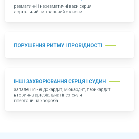
дозволяє вловити навіть незначні відхилення
ревматичні і неревматичні вади серця
аортальний і мітральний стенози
у роботі серцево-судинної системи, за
необхідності підключити до обстеження та
лікування лікарів суміжних спеціальностей.
Принцип роботи лікаря: пояснити ризики,
ПОРУШЕННЯ РИТМУ І ПРОВІДНОСТІ
запропонувати варіанти лікування, відповісти
на питання, що хвилюють, і спільно з вами
скласти оптимальну схему підтримки або
відновлення здоров'я.
ІНШІ ЗАХВОРЮВАННЯ СЕРЦЯ І СУДИН
запалення - ендокардит, міокардит, перикардит
вторинна артеріальна гіпертензія
гіпертонічна хвороба