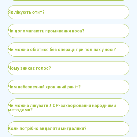
лікування
Як лікують отит?
виконання лікувальних маніпуляцій —
промивання та санація носа і вуха,
Чи допомагають промивання носа?
видалення сторонніх тіл, зупинка
кровотечі
Чи можна обійтися без операції при поліпах у носі?
проведення амбулаторних оперативних
втручань — видалення поліпів, аденоїдів,
Чому зникає голос?
тонзилектомія, хірургічне лікування
синуситів, септопластика
Чим небезпечний хронічний риніт?
контроль перебігу лікування, корекція
плану при необхідності, амбулаторний або
Чи можна лікувати ЛОР-захворювання народними
методами?
стаціонарний супровід пацієнтів
консультації щодо профілактики
Коли потрібно видаляти мигдалики?
захворювань і відновлення після ЛОР-