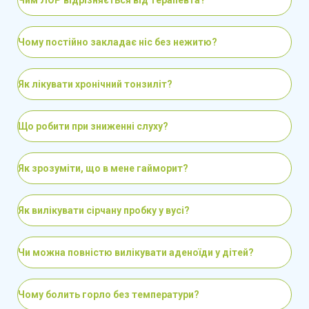
ОСНОВНІ НАПРЯМКИ ДІЯЛЬНОСТІ ЛОР
Чому постійно закладає ніс без нежитю?
ЛІКАРЯ.
Як лікувати хронічний тонзиліт?
проведення цільового опитування (збір
анамнезу) й оцінки скарг пацієнта
Що робити при зниженні слуху?
огляд і діагностика органів вуха, горла і
Як зрозуміти, що в мене гайморит?
носа спеціальними інструментами
(риноскопія, отоскопія, фарингоскопія,
ендоскопія)
Як вилікувати сірчану пробку у вусі?
призначення лабораторних та
Чи можна повністю вилікувати аденоїди у дітей?
інструментальних досліджень
встановлення точного діагнозу та
Чому болить горло без температури?
визначення оптимальної тактики