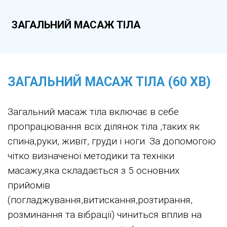
ЗАГАЛЬНИЙ МАСАЖ ТІЛА
ЗАГАЛЬНИЙ МАСАЖ ТІЛА (60 ХВ)
Загальний масаж тіла включає в себе
пропрацювання всіх ділянок тіла ,таких як
спина,руки, живіт, груди і ноги. За допомогою
чітко визначеної методики та техніки
масажу,яка складається з 5 основних
прийомів
(погладжування,витискання,розтирання,
розминання та вібрації) чиниться вплив на