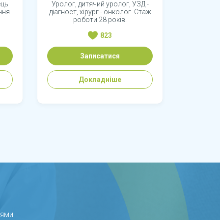
ець
Уролог, дитячий уролог, УЗД -
ння
діагност, хірург - онколог. Стаж
роботи 28 років.
823
Записатися
Докладніше
рями