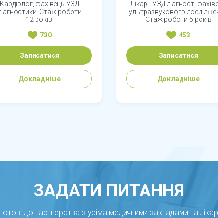
Кардіолог, фахівець УЗД
Лікар - УЗД діагност, фахів
діагностики. Стаж роботи
ультразвукового дослідже
12 років.
Стаж роботи 5 років
730
453
Записатися
Записатися
Докладніше
Докладніше
ЗАДАТИ ПИТАННЯ
готові до партнерства з усіма медичними закладами та ліка