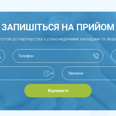
ЗАПИШІТЬСЯ НА ПРИЙОМ
готові до партнерства з усіма медичними закладами та ліка
Відправити