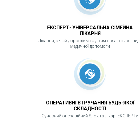
Ультразвукове дослідження дозволяє р
порожнини, різні включення такі як камі
За допомогою УЗД можна виміряти розмі
ЕКСПЕРТ- УНІВЕРСАЛЬНА СІМЕЙНА
швидкість кровотоку в магістральних 
ЛІКАРНЯ
Лікарня, в якій дорослим та дітям надають всі ви
УЗД- нешкідлива для здоров'я і може п
медичної допомоги
Підготовка до УЗД-діагностики залежи
максимально інформативним, Вас зорієн
ОПЕРАТИВНІ ВТРУЧАННЯ БУДЬ-ЯКОЇ
СКЛАДНОСТІ
Сучасний операційний блок та лікарі ЕКСПЕРТ