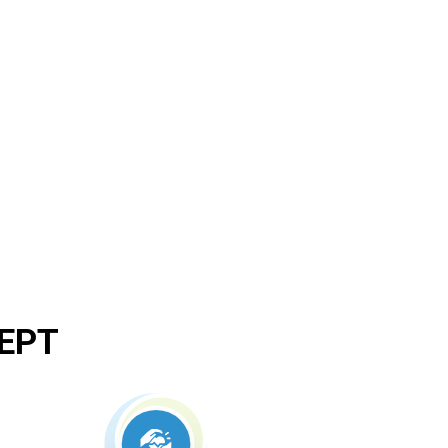
лікування;
 перебігу захворювання, відстеження
ЕРТ
ації стану внутрішніх органів.