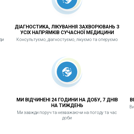
оздивитись структуру внутрішніх органів, виявити с
ння й чужорідні тіла.
ри внутрішніх органів, діаметр судин, наявність у 
ДІАГНОСТИКА, ЛІКУВАННЯ ЗАХВОРЮВАНЬ З
судинах.
УСІХ НАПРЯМКІВ СУЧАСНОЇ МЕДИЦИНИ
ди
Консультуємо, діагностуємо, лікуємо та оперуємо
роводитись у вагітних та годуючих жінок.
ть від досліджуваних органів. Як правильно підготу
тує лікар або оператор контакт-центру при записі п
МИ ВІДЧИНЕНІ 24 ГОДИНИ НА ДОБУ, 7 ДНІВ
В
НА ТИЖДЕНЬ
Ви
и
Ми завжди поруч та незважаючи на погоду та час
доби