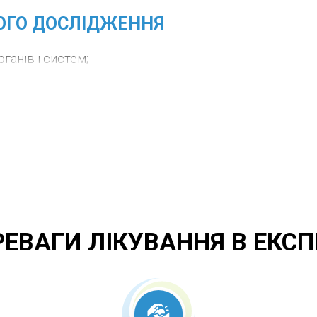
ОГО ДОСЛІДЖЕННЯ
ганів і систем;
а самому початку до появи симптомів, що полегшує 
ння;
 динаміці;
лі не шкодять організму);
рення процедур для уточнення діагнозу, моніторингу
РЕВАГИ ЛІКУВАННЯ В ЕКСП
доступний, безболісний інформативний метод візуаліз