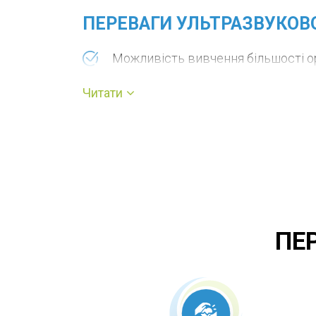
ПЕРЕВАГИ УЛЬТРАЗВУКОВ
Можливість вивчення більшості ор
Рання діагностика захворювання н
Читати
Доступність і швидкість дослідже
Висока інформативність;
Спостереження за станом органу в
Безпека методу (ультразвукові хви
Відсутність протипоказань;
Можливість неодноразового повто
ПЕ
динаміки лікування.
Ультразвукова діагностика — сучасний, 