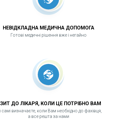
палахи новоутворень, кісти та
них розширень або звужень, розрахувати
НЕВІДКЛАДНА МЕДИЧНА ДОПОМОГА
Готові медичні рішення вже і негайно
ватись, щоб дослідження УЗД було
о телефону.
ІЗИТ ДО ЛІКАРЯ, КОЛИ ЦЕ ПОТРІБНО ВАМ
 самі визначаєте, коли Вам необхідно до фахівця,
а все решта за нами