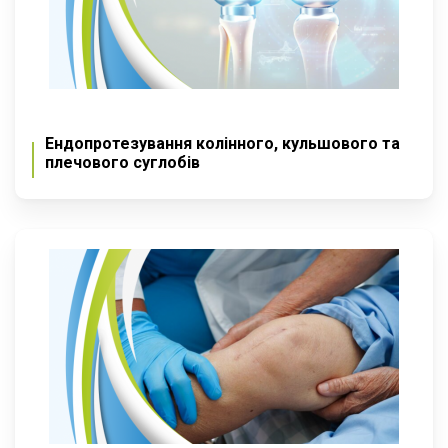
Ендопротезування колінного, кульшового та
плечового суглобів