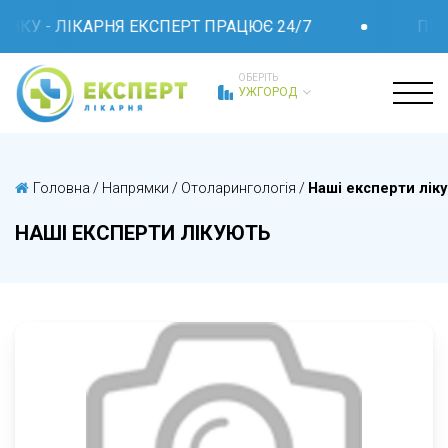
ЯЗКУ - ЛІКАРНЯ ЕКСПЕРТ ПРАЦЮЄ 24/7
ПРИ 
ОБЕРІТЬ
УЖГОРОД
Головна
/
Напрямки
/
Отоларингологія
/
Наші експерти лік
НАШІ ЕКСПЕРТИ ЛІКУЮТЬ