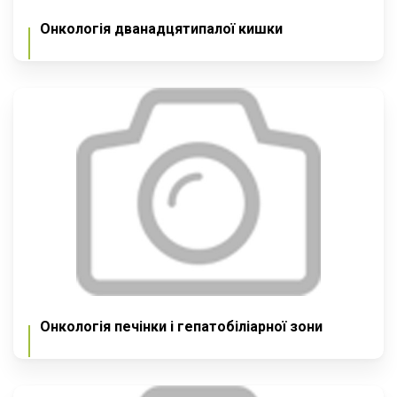
Онкологія дванадцятипалої кишки
Онкологія печінки і гепатобіліарної зони