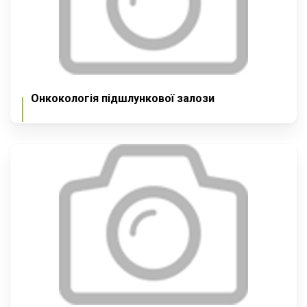
Онкокологія підшлункової залози