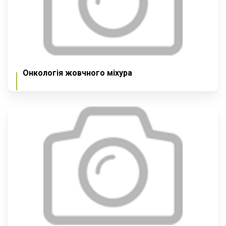
Онкологія жовчного міхура