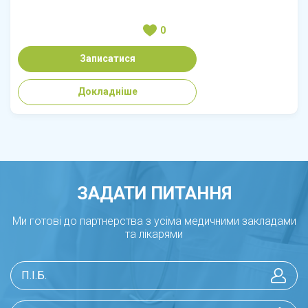
0
Записатися
Докладніше
ЗАДАТИ ПИТАННЯ
Ми готові до партнерства з усіма медичними закладами
та лікарями