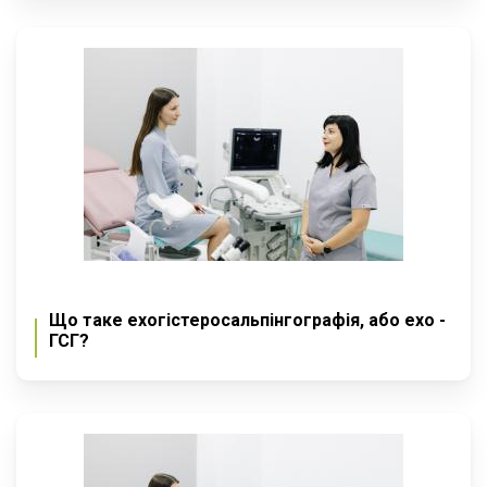
Що таке ехогістеросальпінгографія, або ехо -
ГСГ?