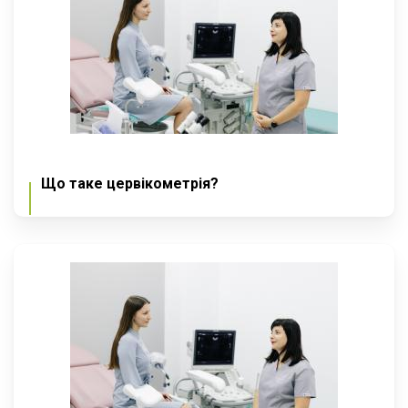
Що таке цервікометрія?