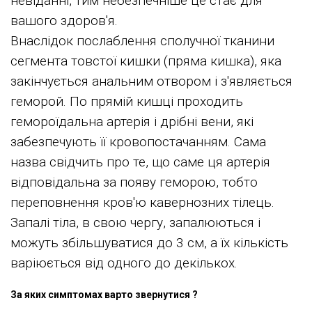
невіданні, тим небезпечніше це стає для
вашого здоров'я.
Внаслідок послаблення сполучної тканини
сегмента товстої кишки (пряма кишка), яка
закінчується анальним отвором і з'являється
геморой. По прямій кишці проходить
гемороїдальна артерія і дрібні вени, які
забезпечують її кровопостачанням. Сама
назва свідчить про те, що саме ця артерія
відповідальна за появу геморою, тобто
переповнення кров'ю кавернозних тілець.
Запалі тіла, в свою чергу, запалюються і
можуть збільшуватися до 3 см, а їх кількість
варіюється від одного до декількох.
За яких симптомах варто звернутися ?