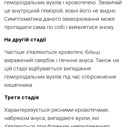
гемороїдальних вузлів і кровотечею. Зазвичай
це внутрішній геморой, зовні його не видно.
Симптоматика даного захворювання може
пропадати сама по собі і виявлятися знову.
На другій стадії
Частіше з'являються кровотечі, більш
виражений свербіж і печіння ануса. Також на
цій стадії відбувається випадання
гемороїдальних вузлів під час спорожнення
кишечника.
Третя стадія
Характеризується рясними кровотечами,
набряком ануса, випадаючі вузли, які
з'являються при фізичних навантаженнях,