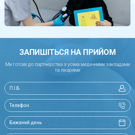
патології вуха, горла та носа наших
найменших пацієнтів.
Спеціалісти з інструментальних
досліджень (УЗД)- незамінні для вірної
діагностики.
ЗАПИШІТЬСЯ НА ПРИЙОМ
Ми готові до партнерства з усіма медичними закладами
та лікарями