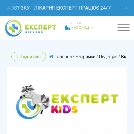
А ЗВ'ЯЗКУ - ЛІКАРНЯ ЕКСПЕРТ ПРАЦЮЄ 24/7
ОБЕРІТЬ
УЖГОРОД
Педіатрія
Головна
/
Напрямки
/
Педіатрія
/
Консу