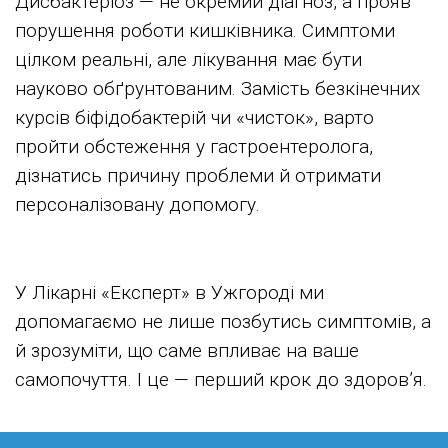
Дисбактеріоз — не окремий діагноз, а прояв
порушення роботи кишківника. Симптоми
цілком реальні, але лікування має бути
науково обґрунтованим. Замість безкінечних
курсів біфідобактерій чи «чисток», варто
пройти обстеження у гастроентеролога,
дізнатись причину проблеми й отримати
персоналізовану допомогу.
У Лікарні «Експерт» в Ужгороді ми
допомагаємо не лише позбутись симптомів, а
й зрозуміти, що саме впливає на ваше
самопочуття. І це — перший крок до здоров’я.