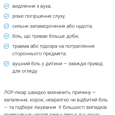
виділення з вуха;
різке погіршення слуху;
сильне запаморочення або нудота;
біль, що триває більше доби;
травма або підозра на потрапляння
стороннього предмета;
вушний біль у дитини — завжди привід
для огляду.
ЛОР-лікар швидко визначить причину —
запалення, корок, невралгію чи відбитий біль
— та підбере лікування. У більшості випадків
полегшення настає вже у перші дні, якщо