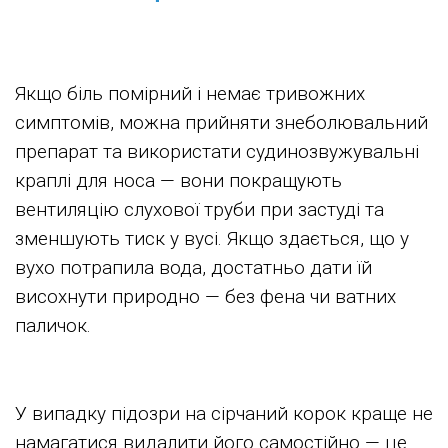
Якщо біль помірний і немає тривожних
симптомів, можна прийняти знеболювальний
препарат та використати судинозвужувальні
краплі для носа — вони покращують
вентиляцію слухової труби при застуді та
зменшують тиск у вусі. Якщо здається, що у
вухо потрапила вода, достатньо дати їй
висохнути природно — без фена чи ватних
паличок.
У випадку підозри на сірчаний корок краще не
намагатися видалити його самостійно — це