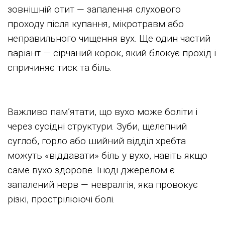
зовнішній отит — запалення слухового
проходу після купання, мікротравм або
неправильного чищення вух. Ще один частий
варіант — сірчаний корок, який блокує прохід і
спричиняє тиск та біль.
Важливо пам’ятати, що вухо може боліти і
через сусідні структури. Зуби, щелепний
суглоб, горло або шийний відділ хребта
можуть «віддавати» біль у вухо, навіть якщо
саме вухо здорове. Іноді джерелом є
запалений нерв — невралгія, яка провокує
різкі, прострілюючі болі.