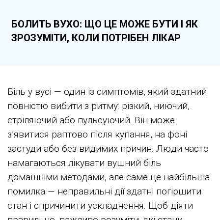
БОЛИТЬ ВУХО: ЩО ЦЕ МОЖЕ БУТИ І ЯК
ЗРОЗУМІТИ, КОЛИ ПОТРІБЕН ЛІКАР
Біль у вусі — один із симптомів, який здатний
повністю вибити з ритму: різкий, ниючий,
стріляючий або пульсуючий. Він може
з’явитися раптово після купання, на фоні
застуди або без видимих причин. Люди часто
намагаються лікувати вушний біль
домашніми методами, але саме це найбільша
помилка — неправильні дії здатні погіршити
стан і спричинити ускладнення. Щоб діяти
правильно, важливо розуміти, які стани