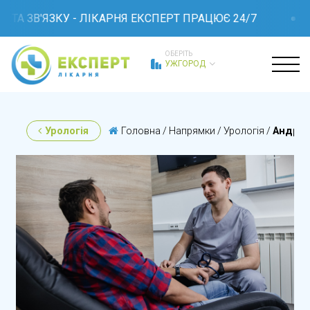
А ЗВ'ЯЗКУ - ЛІКАРНЯ ЕКСПЕРТ ПРАЦЮЄ 24/7
ОБЕРІТЬ
УЖГОРОД
Урологія
Головна
/
Напрямки
/
Урологія
/
Андрол